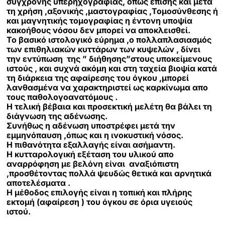
σύγχρονης υπερηχογραφίας, όπως επίσης και μετά
τη χρήση ,αξονικής ,μαστογραφίας ,Τομοσύνθεσης ή
και μαγνητικής τομογραφίας η έντονη υποψία
κακοήθους νόσου δεν μπορεί να αποκλεισθεί.
Το βασικό ιστολογικό εύρημα ,ο πολλαπλασιασμός
των επιθηλιακών κυττάρων των κυψελών , δίνει
την εντύπωση της ” διήθησης”στους υποκείμενους
ιστούς , και συχνά ακόμη και στη ταχεία βιοψία κατά
τη διάρκεια της αφαίρεσης του όγκου ,μπορεί
λανθασμένα να χαρακτηριστεί ως καρκίνωμα απο
τους παθολογοανατόμους .
Η τελική βέβαια και προσεκτική μελέτη θα βάλει τη
διάγνωση της αδένωσης.
Συνήθως η αδένωση υποστρέφει μετά την
εμμηνόπαυση ,όπως και η ινοκυστική νόσος.
Η πιθανότητα εξαλλαγής είναι ασήμαντη.
Η κυτταρολογική εξέταση του υλικού απο
αναρρόφηση με βελόνη είναι αναξιόπιστη
,προσθέτοντας πολλά ψευδώς θετικά και αρνητικά
αποτελέσματα .
Η μέθοδος επιλογής είναι η τοπική και πλήρης
εκτομή (αφαίρεση ) του όγκου σε όρια υγειούς
ιστού.