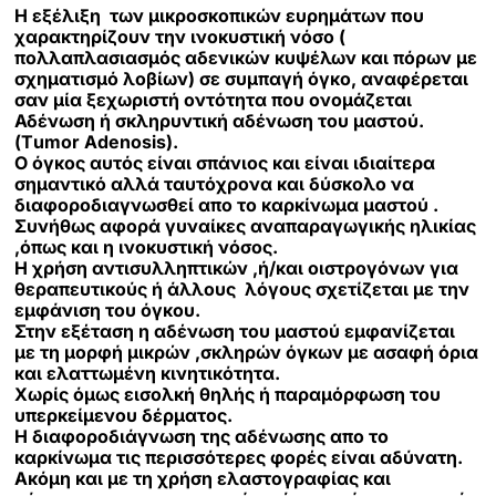
Η εξέλιξη των μικροσκοπικών ευρημάτων που
χαρακτηρίζουν την ινοκυστική νόσο (
πολλαπλασιασμός αδενικών κυψέλων και πόρων με
σχηματισμό λοβίων) σε συμπαγή όγκο, αναφέρεται
σαν μία ξεχωριστή οντότητα που ονομάζεται
Αδένωση ή σκληρυντική αδένωση του μαστού.
(Τumor Adenosis).
Ο όγκος αυτός είναι σπάνιος και είναι ιδιαίτερα
σημαντικό αλλά ταυτόχρονα και δύσκολο να
διαφοροδιαγνωσθεί απο το καρκίνωμα μαστού .
Συνήθως αφορά γυναίκες αναπαραγωγικής ηλικίας
,όπως και η ινοκυστική νόσος.
Η χρήση αντισυλληπτικών ,ή/και οιστρογόνων για
θεραπευτικούς ή άλλους λόγους σχετίζεται με την
εμφάνιση του όγκου.
Στην εξέταση η αδένωση του μαστού εμφανίζεται
με τη μορφή μικρών ,σκληρών όγκων με ασαφή όρια
και ελαττωμένη κινητικότητα.
Χωρίς όμως εισολκή θηλής ή παραμόρφωση του
υπερκείμενου δέρματος.
Η διαφοροδιάγνωση της αδένωσης απο το
καρκίνωμα τις περισσότερες φορές είναι αδύνατη.
Ακόμη και με τη χρήση ελαστογραφίας και