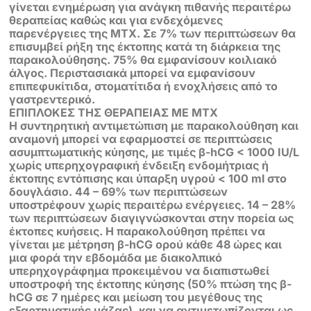
γίνεται ενημέρωση για ανάγκη πιθανής περαιτέρω
θεραπείας καθώς και για ενδεχόμενες
παρενέργειες της ΜΤΧ. Σε 7% των περιπτώσεων θα
επισυμβεί ρήξη της έκτοπης κατά τη διάρκεια της
παρακολούθησης. 75% θα εμφανίσουν κοιλιακό
άλγος. Περιστασιακά μπορεί να εμφανίσουν
επιπεφυκίτιδα, στοματίτιδα ή ενοχλήσεις από το
γαστρεντερικό.
ΕΠΙΠΛΟΚΕΣ ΤΗΣ ΘΕΡΑΠΕΙΑΣ ΜΕ ΜΤΧ
Η συντηρητική αντιμετώπιση με παρακολούθηση και
αναμονή μπορεί να εφαρμοστεί σε περιπτώσεις
ασυμπτωματικής κύησης, με τιμές β-hCG < 1000 IU/L
χωρίς υπερηχογραφική ένδειξη ενδομήτριας ή
έκτοπης εντόπισης και ύπαρξη υγρού < 100 ml στο
δουγλάσιο. 44 – 69% των περιπτώσεων
υποστρέφουν χωρίς περαιτέρω ενέργειες. 14 – 28%
των περιπτώσεων διαγιγνώσκονται στην πορεία ως
έκτοπες κυήσεις. Η παρακολούθηση πρέπει να
γίνεται με μέτρηση β-hCG ορού κάθε 48 ώρες και
μια φορά την εβδομάδα με διακολπικό
υπερηχογράφημα προκειμένου να διαπιστωθεί
υποστροφή της έκτοπης κύησης (50% πτώση της β-
hCG σε 7 ημέρες και μείωση του μεγέθους της
εξαρτηματικής μάζας), και να αντιμετωπίζονται ως