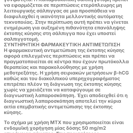
να εφαρμόζεται σε περιπτώσεις ετερόπλευρης μη
λειτουργικής σάλπιγγας σε μια προσπάθεια να
διαφυλαχθεί η ικανότητα μελλοντικής αυτόματης
τεκνοποιίας. Στην περίπτωση αυτή πρέπει να γίνεται
ενημέρωση για αυξημένη πιθανότητα επανάληψης
έκτοπης κύησης στη σάλπιγγα που έχει υποστεί
σαλπιγγοτομή.
ΣΥΝΤΗΡΗΤΙΚΗ ΦΑΡΜΑΚΕΥΤΙΚΗ ΑΝΤΙΜΕΤΩΠΙΣΗ
Η φαρμακευτική αντιμετώπιση της έκτοπης κύησης
αφορά επιλεγμένες περιπτώσεις και πρέπει να
πραγματοποιείται σε κέντρα που έχουν πρωτόκολλα
θεραπείας και παρακολούθησης με χρήση
μεθοτρεξάτης. Η χρήση σειριακών μετρήσεων β-hCG
καθώς και του διακολπικού υπερηχογραφήματος
επιτρέπει πλέον τη διάγνωση της έκτοπης κύησης
χωρίς να χρειάζεται να καταφύγουμε σε
διαγνωστική λαπαροσκόπηση. Έχει αποδειχθεί ότι η
διαγνωστική λαπαροσκόπηση αποτελεί την κύρια
αιτία επεμβατικής αντιμετώπισης της έκτοπης
κύησης.
Το σχήμα με χρήση ΜΤΧ που χρησιμοποιείται είναι
ενδομυϊκή χορήγηση μίας δόσης 50 mg/m2