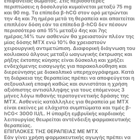
επιφάνειας σώματος. Στις περισσότερες
περιπτώσεις η δοσολογία κυμαίνεται μεταξύ 75 mg
και 90 mg. Τα επίπεδα β-hCG στον ορό μετρώνται
την 4η και 7η ημέρα μετά τη θεραπεία και απαιτείται
επιπλέον δόση εάν τα επίπεδα β-hCG δεν πέσουν
περισσότερο από 15% μεταξύ 4ης και 7ης
ημέρας.14% των ασθενών θα χρειαστούν πλέον της
μίας δόσης ΜΤΧ ενώ 10% θα χρειαστούν
χειρουργική αντιμετώπιση. Διαφορική διάγνωση του
κοιλιακού άλγους μεταξύ ωαγωγικής έκτρωσης και
ρήξης έκτοπης κύησης είναι δύσκολη και χρήζει
ενδεχόμενης εισαγωγής για παρακολούθηση και
διερεύνησης με διακολπικό υπερηχογράφημα. Κατά
τη διάρκεια της θεραπείας πρέπει να αποφεύγεται η
σεξουαλική επαφή καθώς και συνιστάται η χρήση
αξιόπιστης αντισύλληψης για τους επόμενους 3
μήνες λόγω πιθανής τερατογενετικής δράσης της
ΜΤΧ. Ασθενείς κατάλληλες για θεραπεία με ΜΤΧ
είναι εκείνες με ελάχιστα συμπτώματα και τιμές β-
hCG< 3000 IU/L. H ύπαρξη εμβρυϊκής καρδιακής
λειτουργίας θεωρείται αντένδειξη φαρμακευτικής
θεραπείας.
ΕΠΙΠΛΟΚΕΣ ΤΗΣ ΘΕΡΑΠΕΙΑΣ ΜΕ ΜΤΧ
Εάν γίνει χρήση φαρμακευτικής αγωγής πρέπει να