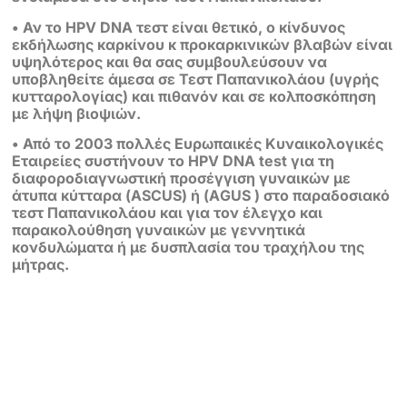
• Αν το HPV DNA τεστ είναι θετικό, ο κίνδυνος
εκδήλωσης καρκίνου κ
προκαρκινικών βλαβών είναι
υψηλότερος και θα σας συμβουλεύσουν να
υποβληθείτε άμεσα σε Τεστ Παπανικολάου (υγρής
κυτταρολογίας) και πιθανόν
και σε κολποσκόπηση
με λήψη βιοψιών.
• Από το 2003 πολλές Ευρωπαικές Kυναικολογικές
Εταιρείες συστήνουν
το HPV DNA test για τη
διαφοροδιαγνωστική προσέγγιση γυναικών με
άτυπα κύτταρα (ASCUS) ή (ΑGUS ) στο παραδοσιακό
τεστ Παπανικολάου
και για τον έλεγχο και
παρακολούθηση γυναικών με γεννητικά
κονδυλώματα ή με δυσπλασία του τραχήλου της
μήτρας.