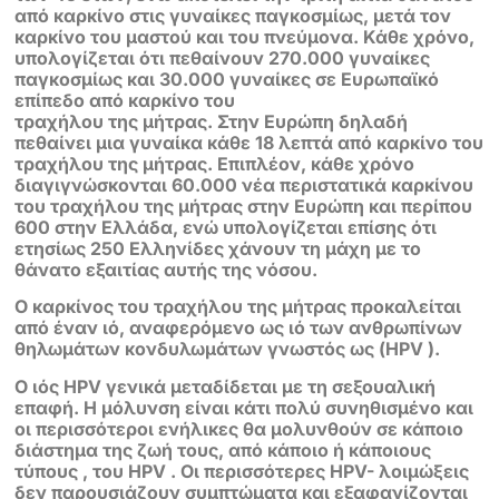
από
καρκίνο στις γυναίκες παγκοσμίως, μετά τον
καρκίνο του μαστού και του
πνεύμονα. Κάθε χρόνο,
υπολογίζεται ότι πεθαίνουν 270.000 γυναίκες
παγκοσμίως και 30.000 γυναίκες σε Ευρωπαϊκό
επίπεδο από καρκίνο του
τραχήλου της μήτρας.
Στην Ευρώπη δηλαδή
πεθαίνει μια γυναίκα κάθε 18 λεπτά από καρκίνο του
τραχήλου της μήτρας. Επιπλέον, κάθε χρόνο
διαγιγνώσκονται 60.000 νέα
περιστατικά καρκίνου
του τραχήλου της μήτρας στην Ευρώπη και περίπου
600
στην Ελλάδα, ενώ υπολογίζεται επίσης ότι
ετησίως 250 Ελληνίδες χάνουν τη
μάχη με το
θάνατο εξαιτίας αυτής της νόσου.
Ο καρκίνος του τραχήλου της μήτρας προκαλείται
από έναν ιό, αναφερόμενο
ως ιό των ανθρωπίνων
θηλωμάτων κονδυλωμάτων γνωστός ως (HPV ).
Ο ιός
HPV γενικά μεταδίδεται με τη σεξουαλική
επαφή. Η μόλυνση είναι κάτι πολύ
συνηθισμένο και
οι περισσότεροι ενήλικες θα μολυνθούν σε κάποιο
διάστημα
της ζωή τους, από κάποιο ή κάποιους
τύπους , του HPV . Οι περισσότερες HPV-
λοιμώξεις
δεν παρουσιάζουν συμπτώματα και εξαφανίζονται