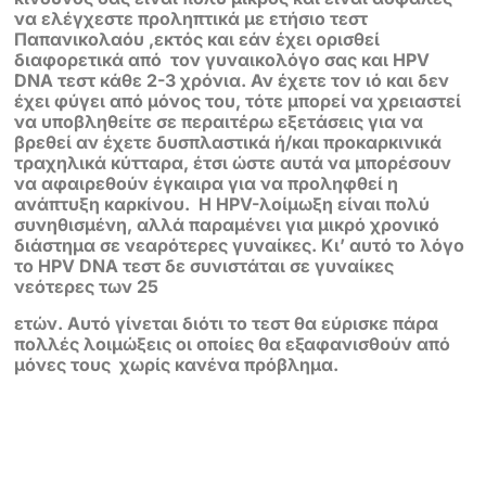
να ελέγχεστε προληπτικά με ετήσιο τεστ
Παπανικολαόυ ,εκτός και εάν έ
χει ορισθεί
διαφορετικά από τον γυναικολόγο σας και HPV
DNA τεστ κάθε 2-3
χρόνια. Αν έχετε τον ιό και δεν
έχει φύγει από μόνος του, τότε μπορεί να χρειαστεί
να
υποβληθείτε σε περαιτέρω εξετάσεις για να
βρεθεί αν έχετε δυσπλαστικά ή/και
προκαρκινικά
τραχηλικά κύτταρα, έτσι ώστε αυτά να μπορέσουν
να
αφαιρεθούν έγκαιρα για να προληφθεί η
ανάπτυξη καρκίνου. Η HPV-λοίμωξη
είναι πολύ
συνηθισμένη, αλλά παραμένει για μικρό χρονικό
διάστημα σε
νεαρότερες γυναίκες. Kι’ αυτό το λόγο
το HPV DNA τεστ δε συνιστάται σε
γυναίκες
νεότερες των 25
ετών. Αυτό γίνεται διότι το τεστ θα εύρισκε πάρα
πολλές λοιμώξεις οι οποίες θα εξαφανισθούν από
μόνες τους χωρίς κανένα
πρόβλημα.