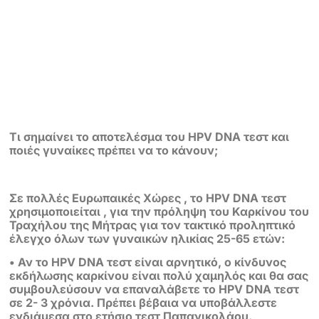
Τι σημαίνει το αποτελέσμα του HPV DNA τεστ και
ποιές γυναίκες πρέπει
να το κάνουν;
Σε πολλές Ευρωπαικές Χώρες , το HPV DNA τεστ
χρησιμοποιείται , για την
πρόληψη του Καρκίνου του
Τραχήλου της Μήτρας για τον τακτικό προληπτικό
έλεγχο όλων των γυναικών ηλικίας 25-65 ετών:
• Αν το HPV DNA τεστ είναι αρνητικό, ο κίνδυνος
εκδήλωσης καρκίνου
είναι πολύ χαμηλός και θα σας
συμβουλεύσουν να επαναλάβετε το HPV DNA
τεστ
σε 2- 3 χρόνια. Πρέπει βέβαια να υποβάλλεστε
ενδιάμεσα στο ετήσιο
τεστ Παπανικολάου.