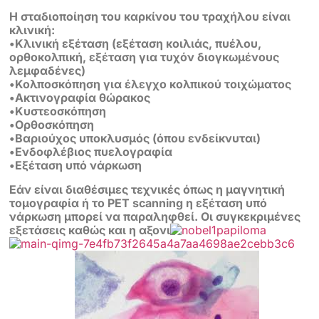
Η σταδιοποίηση του καρκίνου του τραχήλου είναι
κλινική:
•Κλινική εξέταση (εξέταση κοιλιάς, πυέλου,
ορθοκολπική, εξέταση για τυχόν διογκωμένους
λεμφαδένες)
•Κολποσκόπηση για έλεγχο κολπικού τοιχώματος
•Ακτινογραφία θώρακος
•Κυστεοσκόπηση
•Ορθοσκόπηση
•Βαριούχος υποκλυσμός (όπου ενδείκνυται)
•Ενδοφλέβιος πυελογραφία
•Εξέταση υπό νάρκωση
Εάν είναι διαθέσιμες τεχνικές όπως η μαγνητική
τομογραφία ή το PET scanning η εξέταση υπό
νάρκωση μπορεί να παραληφθεί. Οι συγκεκριμένες
εξετάσεις καθώς και η αξονι