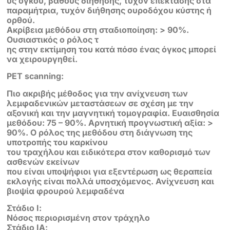
υς όγκου, βάθους διήθησης, τυχόν επέκτασης στα
παραμήτρια, τυχόν διήθησης ουροδόχου κύστης ή
ορθού.
Ακρίβεια μεθόδου στη σταδιοποίηση: > 90%.
Ουσιαστικός ο ρόλος τ
ης στην εκτίμηση του κατά πόσο ένας όγκος μπορεί
να χειρουργηθεί.
PET scanning:
Πιο ακριβής μέθοδος για την ανίχνευση των
λεμφαδενικών μεταστάσεων σε σχέση με την
αξονική και την μαγνητική τομογραφία. Ευαισθησία
μεθόδου: 75 – 90%. Αρνητική προγνωστική αξία: >
90%. Ο ρόλος της μεθόδου στη διάγνωση της
υποτροπής του καρκίνου
του τραχήλου και ειδικότερα στον καθορισμό των
ασθενών εκείνων
που είναι υποψήφιοι για εξεντέρωση ως θεραπεία
εκλογής είναι πολλά υποσχόμενος. Ανίχνευση και
βιοψία φρουρού λεμφαδένα
Στάδιο Ι:
Νόσος περιορισμένη στον τράχηλο
Στάδιο ΙΑ: