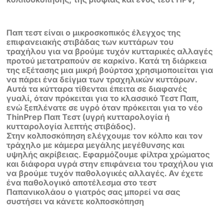
Παπ τεστ είναι ο μικροσκοπικός έλεγχος της
επιφανειακής στιβάδας των κυττάρων του
τραχήλου για να βρούμε τυχόν κυτταρικές αλλαγές
προτού μετατραπούν σε καρκίνο. Κατά τη διάρκεια
της εξέτασης μια μικρή βούρτσα χρησιμοποιείται για
να πάρει ένα δείγμα των τραχηλικών κυττάρων.
Αυτά τα κύτταρα τίθενται έπειτα σε διαφανές
γυαλί, όταν πρόκειται για το κλασσικό Τεστ Παπ,
ενώ ξεπλένατε σε υγρό όταν πρόκειται για το νέο
ThinPrep Παπ Τεστ (υγρή κυτταρολογία ή
κυτταρολογία λεπτής στιβάδος).
Στην κολποσκόπηση ελέγχουμε τον κόλπο και τον
τράχηλο με κάμερα μεγάλης μεγέθυνσης και
υψηλής ακρίβειας. Εφαρμόζουμε φίλτρα χρώματος
και διάφορα υγρά στην επιφάνεια του τραχήλου για
να βρούμε τυχόν παθολογικές αλλαγές. Αν έχετε
ένα παθολογικό αποτέλεσμα στο τεστ
Παπανικολάου ο γιατρός σας μπορεί να σας
συστήσει να κάνετε κολποσκόπηση