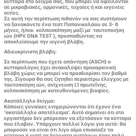
κύτταρα στο δείγμα σας, που μπορεί να οφείλονται
σε μικροβιακές, ορμονικές, τυχαίες ή και ιογενέις
αιτίες.
Σε αυτή την περίπτωση πιθανόν να σας συστήσουν
να ξανακάνετε ένα τεστ Παπανικολάου σε 3- 6
μήνες, ή/και κολποσκόπηση μαζί με ταυτοποιήση
ιών (HPV DNA TEST ), προσπαθώντας να
αποκλείσουμε την ιογενή βλάβη.
Αδιευκρίνιστη βλάβη:
Σε περίπτωση που έχετε απάντηση (ASCH) ο
κυτταρολόγος έχει ανακαλύψει προκαρκινική
βλάβη χώρις να μπορεί να προσδιορίσει τον βαθμό
της. Σίγουρα θα σας ζητηθεί περαιτέρω έλεγχος με
ταυτοποίηση ιών, ανίχνευση L1 πρωτεΐνης,
κολποσκόπηση με κατευθυνόμενες βιοψίες.
Ακατάλληλο δείγμα:
Κάποιες γυναίκες ενημερώνονται ότι έχουν ένα
‘ακατάλληλο αποτέλεσμα’. Αυτό σημαίνει ότι στο
εργαστήριο δεν μπόρεσαν να εξετάσουν τα κύτταρα
που έλαβαν. Υπάρχουν πολλοί λόγοι για αυτό: θα
μπορούσε να είναι ότι λίγο αίμα επισκίαζε τα
κύτταρα ή γιατί τα δείγματα κυττάρων ήταν πολύ