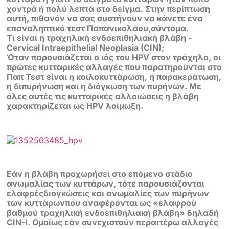
χοντρά ή πολύ λεπτά στο δείγμα. Στην περίπτωση
αυτή, πιθανόν να σας συστήνουν να κάνετε ένα
επαναληπτικό τεστ Παπανικολάου,σύντομα.
Τι είναι η τραχηλική ενδοεπιθηλιακή βλάβη -
Cervical Intraepithelial Neoplasia (CIN);
Όταν παρουσιάζεται ο ιός του HPV στον τράχηλο, οι
πρώτες κυτταρικές αλλαγές που παρατηρούνται στο
Παπ Τεστ είναι η κοιλοκυττάρωση, η παρακεράτωση,
η διπυρήνωση και η διόγκωση των πυρήνων. Με
όλες αυτές τις κυτταρικές αλλοιώσεις η βλάβη
χαρακτηρίζεται ως HPV λοίμωξη.
Εάν η βλάβη προχωρήσει στο επόμενο στάδιο
ανωμαλίας των κυττάρων, τότε παρουσιάζονται
ελαφρέςδιογκώσεις και ανωμαλίες των πυρήνων
των κυττάρωνπου αναφέρονται ως «ελαφρού
βαθμού τραχηλική ενδοεπιθηλιακή βλάβη» δηλαδή
CIN-I. Ομοίως εάν συνεχιστούν περαιτέρω αλλαγές