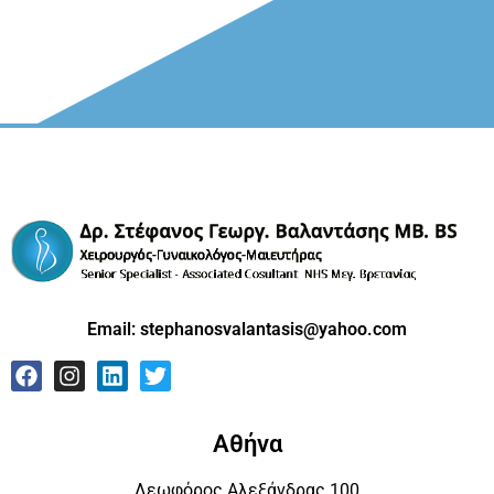
Email:
stephanosvalantasis@yahoo.com
Αθήνα
Λεωφόρος Αλεξάνδρας 100
Αμπελόκηποι ΤΚ 11472
Τηλ: +30 210 6202751
Τηλ: +30 6945352210
Τηλ: +30 6972910311
Λέρος