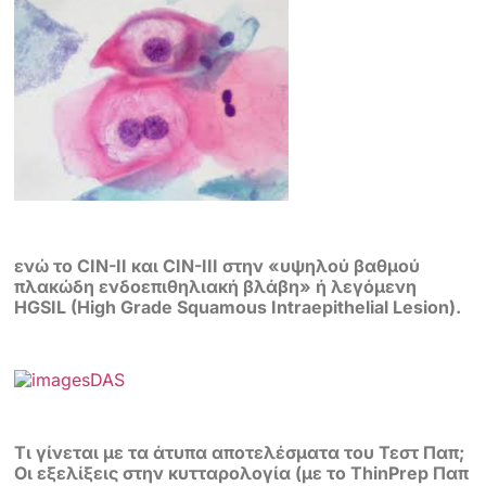
ενώ το CIN-II και CIN-III στην «υψηλού βαθμού
πλακώδη ενδοεπιθηλιακή βλάβη» ή λεγόμενη
HGSIL (High Grade Squamous Intraepithelial Lesion).
Τι γίνεται με τα άτυπα αποτελέσματα του Τεστ Παπ;
Οι εξελίξεις στην κυτταρολογία (με το ThinPrep Παπ