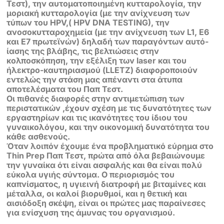
Τεστ), την αυτοματοποιημένη κυτταρολογία, την
μοριακή κυτταρολογία (με την ανίχνευση των
τύπων του HPV,( HPV DNA TESTING), την
ανοσοκυτταροχημεία (με την ανίχνευση των L1, Ε6
και Ε7 πρωτεϊνών) δηλαδή των παραγόντων αυτό-
ίασης της βλάβης, τις βελτιώσεις στην
κολποσκόπηση, την εξέλιξη των laser και του
ήλεκτρο-καυτηριασμού (LLETZ) διαφοροποιούν
εντελώς την στάση μας απέναντι στα άτυπα
αποτελέσματα του Παπ Τεστ.
Οι πιθανές διαφορές στην αντιμετώπιση των
περιστατικών ,έχουν σχέση με τις δυνατότητες των
εργαστηρίων και τις ικανότητες του ίδιου του
γυναικολόγου, και την οικονομική δυνατότητα του
κάθε ασθενούς.
Όταν λοιπόν έχουμε ένα προβληματικό εύρημα στο
Thin Prep Παπ Τεστ, πρώτα από όλα βεβαιώνουμε
την γυναίκα ότι είναι ασφαλής και θα είναι πολύ
εύκολα υγιής σύντομα. Ο περιορισμός του
καπνίσματος, η υγιεινή διατροφή με βιταμίνες και
μέταλλα, οι καλοί βιορυθμοί, και η θετική και
αισιόδοξη σκέψη, είναι οι πρώτες μας παραίνεσες
για ενίσχυση της άμυνας του οργανισμού.