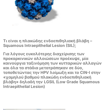
Τι είναι η πλακώδης ενδοεπιθηλιακή βλάβη –
Squamous Intraepithelial Lesion (SIL);
Για λόγους ευκολότερης διαχείρισης των
προκαρκινικών αλλοιώσεων προέκυψε, μία
καινούργια ταξινόμηση των κυτταρικών αλλαγών
και όλα τα στάδια μετατράπηκαν σε δύο,
τοποθετώντας την HPV λοίμωξη και το CIN-I στην
«χαμηλού βαθμού πλακώδη ενδοεπιθηλιακή
βλάβη» δηλαδή την
LGSIL (Low Grade Squamous
Intraepithelial Lesion)