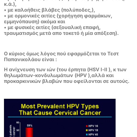
κ.ά.),
• με καλοήθεις βλάβες (πολύποδες,),
• με ορμονικές αιτίες (χορήγηση φαρμάκων,
εμμηνόπαυση) ακόμα και
• με φυσικές αιτίες (σεξουαλική επαφή,
τραυματισμός μετά απο τοκετό ή μία απόξεση).
Ο κύριος όμως λόγος πού εφαρμόζεται το Τεστ
Παπανικολάου είναι :
H ανίχνευση των ιών (του έρπητα (HSV Ι-ΙΙ ), κ των
θηλωμάτων-κονδυλωμάτων
(HPV ),αλλά και
προκαρκινικών βλαβών που οφείλονται σε αυτούς.