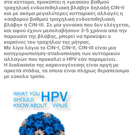
στα κύτταρα, προκύπτει η «μεσαίου βαθμού
τραχηλική ενδοεπιθηλιακή βλάβη» δηλαδή CIN-IΙ
και με ακόμα μεγαλύτερες κυτταρικές αλλαγές η
«σοβαρού βαθμού τραχηλική ενδοεπιθηλιακή
βλάβη» ή CIN-III. Σε μία γυναίκα που δεν ελέγχεται,
και αφού έχουν μεσολαβήσουν 3-5 χρόνια από την
παρουσία της βλάβης, μπορεί να προκύψει ο
καρκίνος του τραχήλου της μήτρας.
Με λίγα λόγια το CIN-I, CIN-II, CIN-III είναι μία
κατηγοριοποίηση-σταδιοποίηση των κυτταρικών
αλλαγών που προκαλεί ο HPV εάν παραμείνει.
Η διαδικασία της καρκινογένεσης είναι αργή με
αρκετά στάδια, τα οποία είναι πλήρως θεραπεύσιμα
με εύκολο τρόπο.