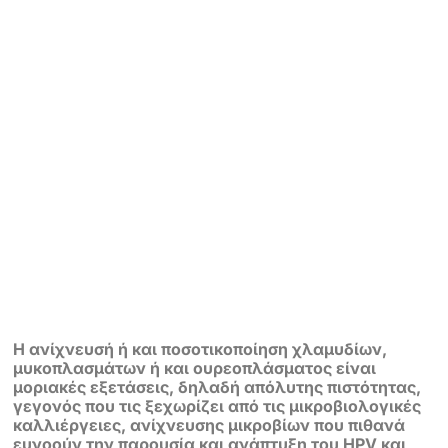
Η ανίχνευσή ή και ποσοτικοποίηση χλαμυδίων,
μυκοπλασμάτων ή και ουρεοπλάσματος είναι
μοριακές εξετάσεις, δηλαδή απόλυτης πιστότητας,
γεγονός που τις ξεχωρίζει από τις μικροβιολογικές
καλλιέργειες, ανίχνευσης μικροβίων που πιθανά
ευνοούν την παρουσία και ανάπτυξη του HPV και
των βλαβών.
Γίνεται και αυτή με την μέθοδο της υγρής
κυτταρολογίας.
Τι είναι το ThinPrep Παπ Τεστ;
Είναι μια νέα μέθοδος Παπ τεστ, η οποία έχει
μεγαλύτερη ακρίβεια στη λήψη του δείγματος και